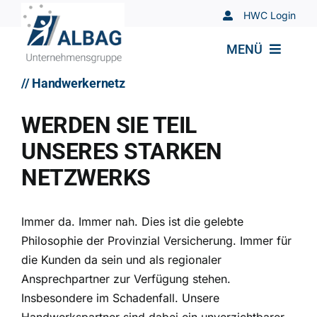
Zum
HWC Login
Inhalt
springen
MENÜ
// Handwerkernetz
ÜBER UNS
WERDEN SIE TEIL
DIENSTLEISTUNGEN
UNSERES STARKEN
HANDWERKERNETZ
NETZWERKS
BERUF & ZUKUNFT
Immer da. Immer nah. Dies ist die gelebte
KONTAKT
Philosophie der Provinzial Versicherung. Immer für
die Kunden da sein und als regionaler
Ansprechpartner zur Verfügung stehen.
Insbesondere im Schadenfall. Unsere