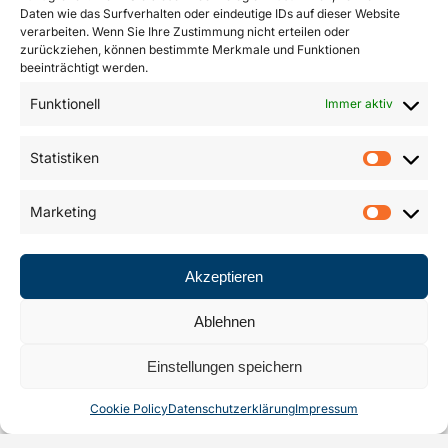
Herr
Daten wie das Surfverhalten oder eindeutige IDs auf dieser Website
verarbeiten. Wenn Sie Ihre Zustimmung nicht erteilen oder
zurückziehen, können bestimmte Merkmale und Funktionen
Vorname
beeinträchtigt werden.
Funktionell
Immer aktiv
Nachname
*
Statistiken
Marketing
Straße
Akzeptieren
Postleitzahl
*
Ablehnen
Einstellungen speichern
Stadt
Cookie Policy
Datenschutzerklärung
Impressum